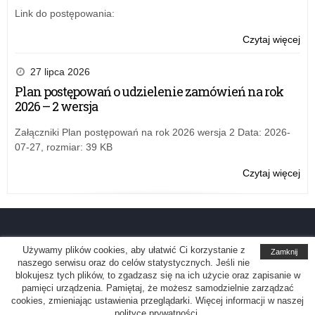
i
Link do postępowania:
pla
w
Czytaj więcej
o:
roz
Rz
umi
pr
27 lipca 2026
cyf
wsp
Plan postępowań o udzielenie zamówień na rok
dzi
or
2026 – 2 wersja
i
pr
mło
szk
Załączniki Plan postępowań na rok 2026 wersja 2 Data: 2026-
na
i
07-27, rozmiar: 39 KB
lat
pla
20
w
Czytaj więcej
o:
20
roz
Rz
–
umi
pr
„Cy
cyf
wsp
Uc
dzi
or
wy
i
pr
Używamy plików cookies, aby ułatwić Ci korzystanie z
Zamknij
pl
mło
szk
naszego serwisu oraz do celów statystycznych. Jeśli nie
re
na
i
blokujesz tych plików, to zgadzasz się na ich użycie oraz zapisanie w
Biuletyn Informacji Publicznej Kuratorium Oświaty w Katowicach
|
Deklaracja
pamięci urządzenia. Pamiętaj, że możesz samodzielnie zarządzać
do
lat
pla
dostępności
cookies, zmieniając ustawienia przeglądarki. Więcej informacji w naszej
obj
20
w
polityce prywatności.