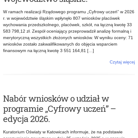
i
W ramach realizacji Rządowego programu „Cyfrowy uczeń” w 2026
a
r. w województwie śląskim wpłynęło 807 wniosków placówek
wychowania przedszkolnego, placówek, szkół, na łączną kwotę 33
:
583 798,12 zł. Zespół oceniający przeprowadził analizę formalną i
merytoryczną wszystkich złożonych wniosków. W wyniku oceny: 71
C
wniosków zostało zakwalifikowanych do objęcia wsparciem
finansowym na łączną kwotę 3 551 164,81 […]
y
Czytaj więcej
f
o: Rządowy program wspierania organów prowadzących szkoły i
placówki w rozwijaniu umiejętności cyfrowych dzieci i młodzieży na
lata 2025–2029 – „Cyfrowy Uczeń” wykaz placówek
r
rekomendowanych do objęcia wsparciem w roku 2026 –
województwo śląskie.
o
Nabór wniosków o udział w
programie „Cyfrowy uczeń” –
w
edycja 2026.
y
Kuratorium Oświaty w Katowicach informuje, że na podstawie