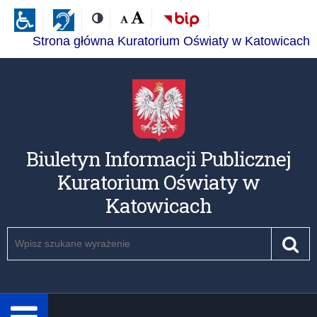
Przejdź
Przejdź
Dostępność
Rozmiar
Domyślna
Wielka
Kontrast
do
do
czcionki:
treśći
nawigacji
Strona główna Kuratorium Oświaty w Katowicach
Biuletyn Informacji Publicznej
Kuratorium Oświaty w
Katowicach
Szukaj
Pole
Szu
wymagane.
Wpisz
minimum
3
znaki.