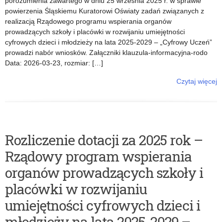
U
porozumienia zawartego w dniu 25 września 2025 r. w sprawie
powierzenia Śląskiemu Kuratorowi Oświaty zadań związanych z
c
realizacją Rządowego programu wspierania organów
prowadzących szkoły i placówki w rozwijaniu umiejętności
z
cyfrowych dzieci i młodzieży na lata 2025-2029 – „Cyfrowy Uczeń”
prowadzi nabór wniosków. Załączniki klauzula-informacyjna-rodo
e
Data: 2026-03-23, rozmiar: […]
ń
Czytaj więcej
o: Nabór wniosków o udział w programie „Cyfrowy uczeń” – edycja
2026.
Rozliczenie dotacji za 2025 rok –
Rządowy program wspierania
organów prowadzących szkoły i
placówki w rozwijaniu
umiejętności cyfrowych dzieci i
młodzieży na lata 2025-2029 –