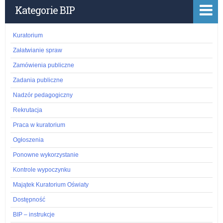
placówki w rozwijaniu umiejętności cyfrowych dzieci i młodzieży na
Kategorie BIP
lata 2025-2029 – „Cyfrowy Uczeń”
Kuratorium
Załatwianie spraw
Zamówienia publiczne
Zadania publiczne
Nadzór pedagogiczny
Rekrutacja
Praca w kuratorium
Ogłoszenia
Ponowne wykorzystanie
Kontrole wypoczynku
Majątek Kuratorium Oświaty
Dostępność
BIP – instrukcje