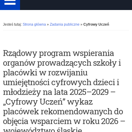
Rozwiń
Jesteś tutaj:
Strona główna
»
Zadania publiczne
»
Cyfrowy Uczeń
K
Rządowy program wspierania
a
organów prowadzących szkoły i
placówki w rozwijaniu
t
umiejętności cyfrowych dzieci i
e
młodzieży na lata 2025–2029 –
g
„Cyfrowy Uczeń” wykaz
placówek rekomendowanych do
o
objęcia wsparciem w roku 2026 –
r
województwo śląskie.