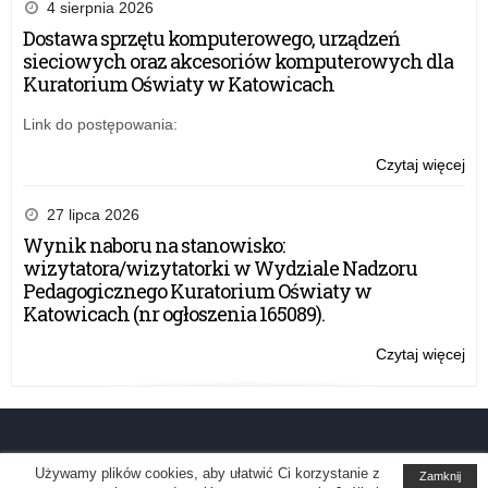
h
na
4 sierpnia 2026
na
Dostawa sprzętu komputerowego, urządzeń
m
sta
sieciowych oraz akcesoriów komputerowych dla
wiz
Kuratorium Oświaty w Katowicach
i
w
Wy
Link do postępowania:
e
Na
Pe
Czytaj więcej
o:
j
Kur
Wy
Oś
na
27 lipca 2026
s
w
na
Wynik naboru na stanowisko:
Ka
sta
wizytatora/wizytatorki w Wydziale Nadzoru
c
(nr
wiz
Pedagogicznego Kuratorium Oświaty w
ogł
w
Katowicach (nr ogłoszenia 165089).
a
16
Wy
Na
Czytaj więcej
o:
c
Pe
Wy
Kur
na
h
Oś
na
w
sta
p
Ka
wiz
Używamy plików cookies, aby ułatwić Ci korzystanie z
Zamknij
(nr