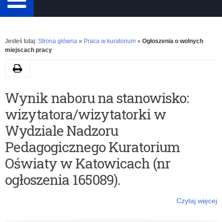
Rozwiń
Jesteś tutaj:
Strona główna
»
Praca w kuratorium
»
Ogłoszenia o wolnych
miejscach pracy
Drukuj
K
Wynik naboru na stanowisko:
a
wizytatora/wizytatorki w
Wydziale Nadzoru
t
Pedagogicznego Kuratorium
e
Oświaty w Katowicach (nr
g
ogłoszenia 165089).
o
Czytaj więcej
o: Wynik naboru na stanowisko: wizytatora/wizytatorki w Wydziale
r
Nadzoru Pedagogicznego Kuratorium Oświaty w Katowicach (nr