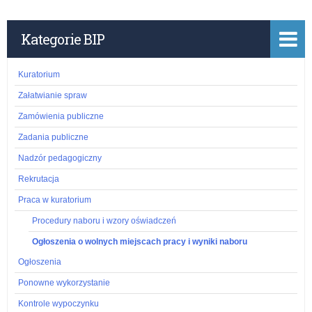
ogłoszenia 165089).
i
Kategorie BIP
a
Kuratorium
:
Załatwianie spraw
O
Zamówienia publiczne
g
Zadania publiczne
Nadzór pedagogiczny
ł
Rekrutacja
o
Praca w kuratorium
Procedury naboru i wzory oświadczeń
s
Ogłoszenia o wolnych miejscach pracy i wyniki naboru
z
Ogłoszenia
Ponowne wykorzystanie
e
Kontrole wypoczynku