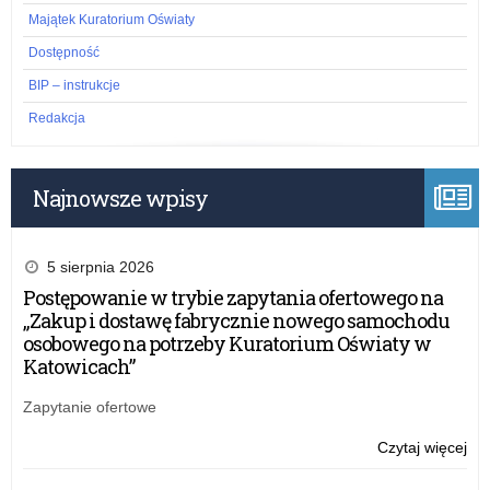
n
Majątek Kuratorium Oświaty
Dostępność
i
BIP – instrukcje
a
Redakcja
o
Najnowsze wpisy
w
o
5 sierpnia 2026
l
Postępowanie w trybie zapytania ofertowego na
„Zakup i dostawę fabrycznie nowego samochodu
n
osobowego na potrzeby Kuratorium Oświaty w
Katowicach”
y
Zapytanie ofertowe
c
Czytaj więcej
o:
Wy