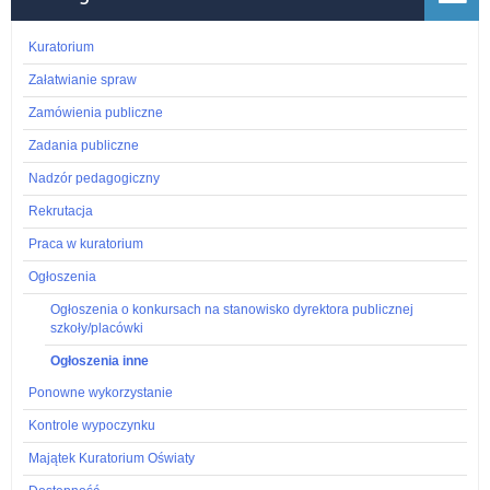
roku
szkolnym
Kuratorium
2022/2023
Załatwianie spraw
Zamówienia publiczne
Zadania publiczne
Nadzór pedagogiczny
Rekrutacja
Praca w kuratorium
Ogłoszenia
Ogłoszenia o konkursach na stanowisko dyrektora publicznej
szkoły/placówki
Ogłoszenia inne
Ponowne wykorzystanie
Kontrole wypoczynku
Majątek Kuratorium Oświaty