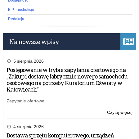
Dostępność
BIP – instrukcje
Redakcja
Najnowsze wpisy
5 sierpnia 2026
Postępowanie w trybie zapytania ofertowego na
„Zakup i dostawę fabrycznie nowego samochodu
osobowego na potrzeby Kuratorium Oświaty w
Katowicach”
Zapytanie ofertowe
Czytaj więcej
o:
Te
pr
4 sierpnia 2026
po
Dostawa sprzętu komputerowego, urządzeń
rek