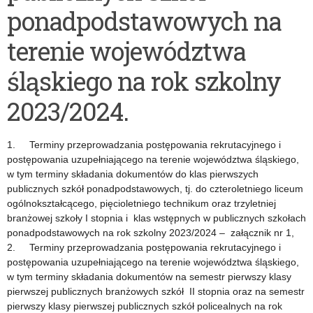
przez
SK
ponadpodstawowych na
Śląskiego
2109Y
terenie województwa
Kuratora
śląskiego na rok szkolny
Oświaty
2023/2024.
lub
inne
1. Terminy przeprowadzania postępowania rekrutacyjnego i
podmioty
postępowania uzupełniającego na terenie województwa śląskiego,
w tym terminy składania dokumentów do klas pierwszych
działające
publicznych szkół ponadpodstawowych, tj. do czteroletniego liceum
na
ogólnokształcącego, pięcioletniego technikum oraz trzyletniej
branżowej szkoły I stopnia i klas wstępnych w publicznych szkołach
terenie
ponadpodstawowych na rok szkolny 2023/2024 – załącznik nr 1,
szkoły,
2. Terminy przeprowadzania postępowania rekrutacyjnego i
postępowania uzupełniającego na terenie województwa śląskiego,
które
w tym terminy składania dokumentów na semestr pierwszy klasy
pierwszej publicznych branżowych szkół II stopnia oraz na semestr
mogą
pierwszy klasy pierwszej publicznych szkół policealnych na rok