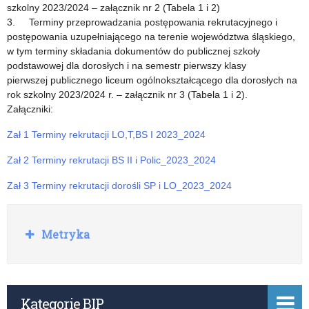
być
szkolny 2023/2024 – załącznik nr 2 (Tabela 1 i 2)
3. Terminy przeprowadzania postępowania rekrutacyjnego i
wymienione
postępowania uzupełniającego na terenie województwa śląskiego,
na
w tym terminy składania dokumentów do publicznej szkoły
podstawowej dla dorosłych i na semestr pierwszy klasy
świadectwie
pierwszej publicznego liceum ogólnokształcącego dla dorosłych na
rok szkolny 2023/2024 r. – załącznik nr 3 (Tabela 1 i 2).
ukończenia
Załączniki:
szkoły
Zał 1 Terminy rekrutacji LO,T,BS I 2023_2024
podstawowej
Zał 2 Terminy rekrutacji BS II i Polic_2023_2024
i
Zał 3 Terminy rekrutacji dorośli SP i LO_2023_2024
uwzględnione
w
R
Metryka
postępowaniu
o
z
rekrutacyjnym
w
i
w
ń
Kategorie BIP