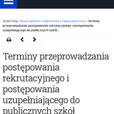
Rozwiń
Jesteś tutaj:
Strona główna
»
Ogłoszenia
»
Ogłoszenia inne
»
Terminy
przeprowadzania postępowania rekrutacyjnego i postępowania
uzupełniającego do publicznych szkół...
Drukuj
Następny
Poprzedni
artykuł
artykuł
Terminy przeprowadzania
Wykaz
Rozstrzygnięcie
postępowania
zawodów
–
wiedzy,
sprzedaż
rekrutacyjnego i
artystycznych
służbowego
postępowania
i
samochodu
uzupełniającego do
sportowych
Fiat
publicznych szkół
organizowanych
Linea