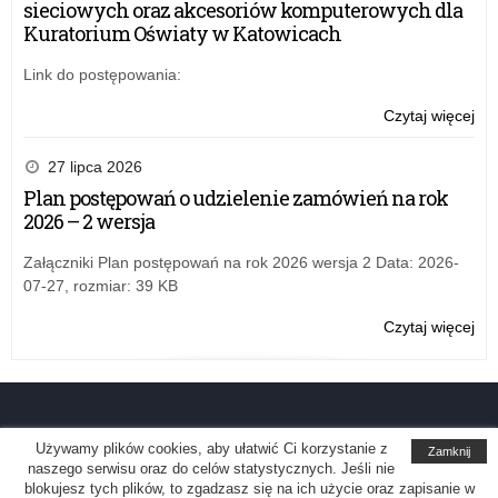
sieciowych oraz akcesoriów komputerowych dla
i
Kuratorium Oświaty w Katowicach
po
uzu
Link do postępowania:
do
pub
Czytaj więcej
o:
szk
Te
po
pr
27 lipca 2026
na
po
Plan postępowań o udzielenie zamówień na rok
ter
rek
2026 – 2 wersja
wo
i
ślą
po
Załączniki Plan postępowań na rok 2026 wersja 2 Data: 2026-
na
uzu
07-27, rozmiar: 39 KB
rok
do
szk
pub
Czytaj więcej
o:
20
szk
Te
po
pr
na
po
ter
rek
wo
i
Używamy plików cookies, aby ułatwić Ci korzystanie z
Zamknij
ślą
po
naszego serwisu oraz do celów statystycznych. Jeśli nie
na
uzu
blokujesz tych plików, to zgadzasz się na ich użycie oraz zapisanie w
Biuletyn Informacji Publicznej Kuratorium Oświaty w Katowicach
|
Deklaracja