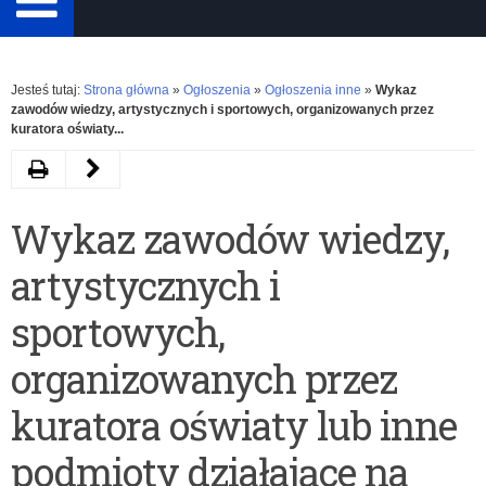
Rozwiń
Jesteś tutaj:
Strona główna
»
Ogłoszenia
»
Ogłoszenia inne
»
Wykaz
zawodów wiedzy, artystycznych i sportowych, organizowanych przez
kuratora oświaty...
Drukuj
Poprzedni
artykuł
Wykaz zawodów wiedzy,
Terminy
artystycznych i
przeprowadzania
postępowania
sportowych,
rekrutacyjnego
organizowanych przez
i
kuratora oświaty lub inne
postępowania
podmioty działające na
uzupełniającego