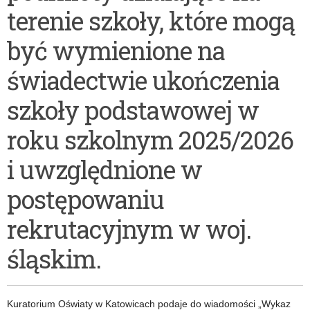
do
terenie szkoły, które mogą
publicznych
być wymienione na
szkół
świadectwie ukończenia
ponadpodstawowych
szkoły podstawowej w
na
terenie
roku szkolnym 2025/2026
województwa
i uwzględnione w
śląskiego
postępowaniu
na
rekrutacyjnym w woj.
rok
szkolny
śląskim.
2026/2027.
Kuratorium Oświaty w Katowicach podaje do wiadomości „Wykaz