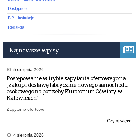
Dostępność
BIP – instrukcje
Redakcja
Najnowsze wpisy
5 sierpnia 2026
Postępowanie w trybie zapytania ofertowego na
„Zakup i dostawę fabrycznie nowego samochodu
osobowego na potrzeby Kuratorium Oświaty w
Katowicach”
Zapytanie ofertowe
Czytaj więcej
o:
Wy
za
4 sierpnia 2026