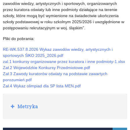
zawodów wiedzy, artystycznych i sportowych, organizowanych
przez kuratora oświaty lub inne podmioty działające na terenie
szkoły, które mogą być wymienione na świadectwie ukończenia
szkoły podstawowej w roku szkolnym 2025/2026 i uwzględnione w
postępowaniu rekrutacyjnym w woj. śląskim”.
Pliki do pobrania:
RE-WK.537.8.2026 Wykaz zawodów wiedzy, artystycznych i
sportowych ŚlKO 2025_2026.pdf
zal.1 konkursy organizowane przez kuratora i inne podmioty-1.xlsx
Zał.2 Wojewódzkie Konkursy Przedmiotowe.pdf
Zał.3 Zawody kuratorów oświaty na podstawie zawartych
porozumień.pdf
Zał.4 Wykaz olimpiad dla SP lista MEN.pdf
R
Metryka
o
z
w
i