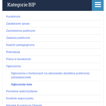
ń
Kategorie BIP
Kuratorium
Załatwianie spraw
Zamówienia publiczne
Zadania publiczne
Nadzór pedagogiczny
Rekrutacja
Praca w kuratorium
Ogłoszenia
Ogłoszenia o konkursach na stanowisko dyrektora publicznej
szkoły/placówki
Ogłoszenia inne
Ponowne wykorzystanie
Kontrole wypoczynku
Majątek Kuratorium Oświaty