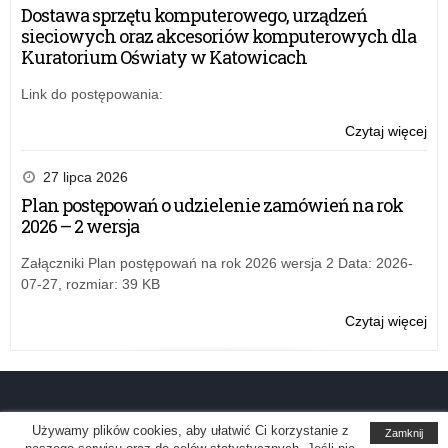
wie
Dostawa sprzętu komputerowego, urządzeń
art
sieciowych oraz akcesoriów komputerowych dla
i
Kuratorium Oświaty w Katowicach
spo
or
Link do postępowania:
prz
kur
Czytaj więcej
o:
ośw
Wy
lub
za
27 lipca 2026
inn
wie
Plan postępowań o udzielenie zamówień na rok
po
art
2026 – 2 wersja
dzi
i
na
spo
Załączniki Plan postępowań na rok 2026 wersja 2 Data: 2026-
ter
or
07-27, rozmiar: 39 KB
szk
prz
któ
kur
Czytaj więcej
o:
mo
ośw
Wy
by
lub
za
wy
inn
wie
na
po
art
świ
dzi
i
Używamy plików cookies, aby ułatwić Ci korzystanie z
Zamknij
uk
na
spo