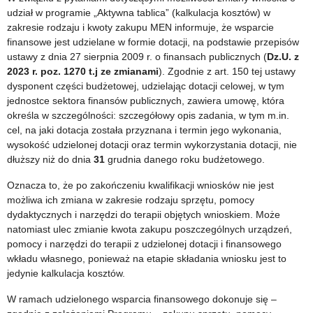
udział w programie „Aktywna tablica” (kalkulacja kosztów) w
zakresie rodzaju i kwoty zakupu MEN informuje, że wsparcie
finansowe jest udzielane w formie dotacji, na podstawie przepisów
ustawy z dnia 27 sierpnia 2009 r. o finansach publicznych (
Dz.U. z
2023 r. poz. 1270 t.j ze zmianami
). Zgodnie z art. 150 tej ustawy
dysponent części budżetowej, udzielając dotacji celowej, w tym
jednostce sektora finansów publicznych, zawiera umowę, która
określa w szczególności: szczegółowy opis zadania, w tym m.in.
cel, na jaki dotacja została przyznana i termin jego wykonania,
wysokość udzielonej dotacji oraz termin wykorzystania dotacji, nie
dłuższy niż do dnia
31
grudnia danego roku budżetowego.
Oznacza to, że po zakończeniu kwalifikacji wniosków nie jest
możliwa ich zmiana w zakresie rodzaju sprzętu, pomocy
dydaktycznych i narzędzi do terapii objętych wnioskiem. Może
natomiast ulec zmianie kwota zakupu poszczególnych urządzeń,
pomocy i narzędzi do terapii z udzielonej dotacji i finansowego
wkładu własnego, ponieważ na etapie składania wniosku jest to
jedynie kalkulacja kosztów.
W ramach udzielonego wsparcia finansowego dokonuje się –