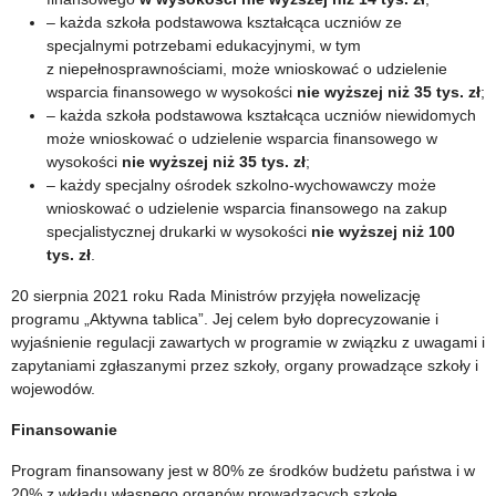
– każda szkoła podstawowa kształcąca uczniów ze
specjalnymi potrzebami edukacyjnymi, w tym
z niepełnosprawnościami, może wnioskować o udzielenie
wsparcia finansowego w wysokości
nie wyższej niż 35 tys. zł
;
– każda szkoła podstawowa kształcąca uczniów niewidomych
może wnioskować o udzielenie wsparcia finansowego w
wysokości
nie wyższej niż 35 tys. zł
;
– każdy specjalny ośrodek szkolno-wychowawczy może
wnioskować o udzielenie wsparcia finansowego na zakup
specjalistycznej drukarki w wysokości
nie wyższej niż 100
tys. zł
.
20 sierpnia 2021 roku Rada Ministrów przyjęła nowelizację
programu „Aktywna tablica”. Jej celem było doprecyzowanie i
wyjaśnienie regulacji zawartych w programie w związku z uwagami i
zapytaniami zgłaszanymi przez szkoły, organy prowadzące szkoły i
wojewodów.
Finansowanie
Program finansowany jest w 80% ze środków budżetu państwa i w
20% z wkładu własnego organów prowadzących szkołę.