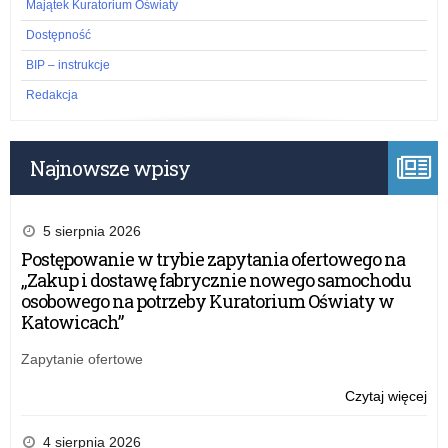
Majątek Kuratorium Oświaty
Dostępność
BIP – instrukcje
Redakcja
Najnowsze wpisy
5 sierpnia 2026
Postępowanie w trybie zapytania ofertowego na
„Zakup i dostawę fabrycznie nowego samochodu
osobowego na potrzeby Kuratorium Oświaty w
Katowicach”
Zapytanie ofertowe
Czytaj więcej
o:
Wni
o
4 sierpnia 2026