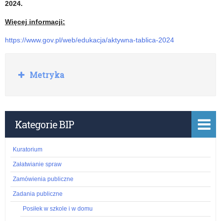
2024.
Więcej informacji:
https://www.gov.pl/web/edukacja/aktywna-tablica-2024
R
Metryka
o
z
w
i
ń
Kategorie BIP
Kuratorium
Załatwianie spraw
Zamówienia publiczne
Zadania publiczne
Posiłek w szkole i w domu