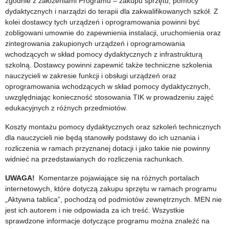
zgodnie z założeniami Programu – zakupu sprzętu, pomocy
dydaktycznych i narządzi do terapii dla zakwalifikowanych szkół. Z
kolei dostawcy tych urządzeń i oprogramowania powinni być
zobligowani umownie do zapewnienia instalacji, uruchomienia oraz
zintegrowania zakupionych urządzeń i oprogramowania
wchodzących w skład pomocy dydaktycznych z infrastrukturą
szkolną. Dostawcy powinni zapewnić także techniczne szkolenia
nauczycieli w zakresie funkcji i obsługi urządzeń oraz
oprogramowania wchodzących w skład pomocy dydaktycznych,
uwzględniając konieczność stosowania TIK w prowadzeniu zajęć
edukacyjnych z różnych przedmiotów.
Koszty montażu pomocy dydaktycznych oraz szkoleń technicznych
dla nauczycieli nie będą stanowiły podstawy do ich uznania i
rozliczenia w ramach przyznanej dotacji i jako takie nie powinny
widnieć na przedstawianych do rozliczenia rachunkach.
UWAGA!
Komentarze pojawiające się na różnych portalach
internetowych, które dotyczą zakupu sprzętu w ramach programu
„Aktywna tablica”, pochodzą od podmiotów zewnętrznych. MEN nie
jest ich autorem i nie odpowiada za ich treść. Wszystkie
sprawdzone informacje dotyczące programu można znaleźć na