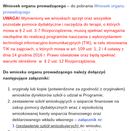
Wniosek organu prowadzącego
– do pobrania
Wniosek organu
prowadzącego
UWAGA!
Wymieniony we wnioskach sprzęt oraz wszystkie
pozostałe pomoce dydaktyczne i narzędzia do terapii, o których
mowa w § 2 ust. 3-7 Rozporządzenia, muszą spełniać wymagania
niezbędne do realizacji programów nauczania z wykorzystaniem
technologii informacyjno-komunikacyjnych (TIK), w celu stosowania
TIK na zajęciach, o których mowa w art. 109 ust. 1, 2 i 4 ustawy z
dnia 14 grudnia 2016 r. Prawo oświatowe oraz będą spełniać
warunki określone w § 2 ust. 12 Rozporządzenia.
Do wniosku organu prowadzącego należy dołączyć
następujące załączniki:
oryginały lub kopie (potwierdzone za zgodność z oryginałem)
wniosków dyrektorów szkół o udział w Programie;
zestawienie szkół wnioskujących o wsparcie finansowe na
zakup pomocy dydaktycznych wraz z wysokością
wnioskowanej kwoty wsparcia finansowego oraz
deklarowanego wkładu własnego –
załącznik nr
1
(zestawienie szkół wnioskujących)
do wniosku;