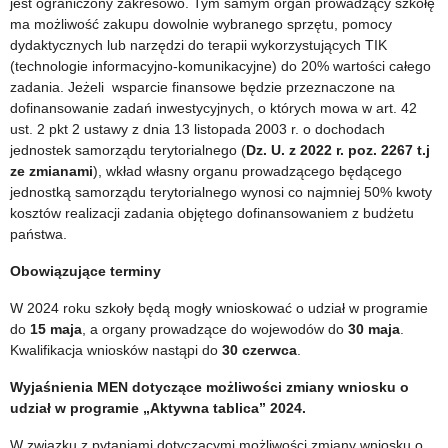
jest ograniczony zakresowo. Tym samym organ prowadzący szkołę
ma możliwość zakupu dowolnie wybranego sprzętu, pomocy
dydaktycznych lub narzędzi do terapii wykorzystujących TIK
(technologie informacyjno-komunikacyjne) do 20% wartości całego
zadania. Jeżeli wsparcie finansowe będzie przeznaczone na
dofinansowanie zadań inwestycyjnych, o których mowa w art. 42
ust. 2 pkt 2 ustawy z dnia 13 listopada 2003 r. o dochodach
jednostek samorządu terytorialnego (
Dz. U. z 2022 r. poz. 2267 t.j
ze zmianami
), wkład własny organu prowadzącego będącego
jednostką samorządu terytorialnego wynosi co najmniej 50% kwoty
kosztów realizacji zadania objętego dofinansowaniem z budżetu
państwa.
Obowiązujące terminy
W 2024 roku szkoły będą mogły wnioskować o udział w programie
do
15 maja
, a organy prowadzące do wojewodów do
30 maja
.
Kwalifikacja wniosków nastąpi do
30 czerwca
.
Wyjaśnienia MEN dotyczące możliwości zmiany wniosku o
udział w programie „Aktywna tablica” 2024.
W związku z pytaniami dotyczącymi możliwości zmiany wniosku o