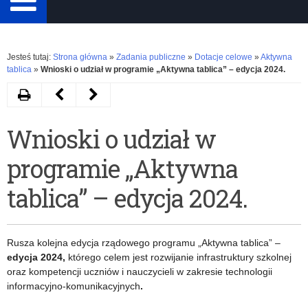
Rozwiń
Jesteś tutaj:
Strona główna
»
Zadania publiczne
»
Dotacje celowe
»
Aktywna
tablica
»
Wnioski o udział w programie „Aktywna tablica” – edycja 2024.
Drukuj
Następny
Poprzedni
artykuł
artykuł
Wnioski o udział w
Aktywna
Aktywna
programie „Aktywna
tablica
tablica
–
–
tablica” – edycja 2024.
rządowy
rządowy
program
program
Rusza kolejna edycja rządowego programu „Aktywna tablica” –
na
na
edycja 2024,
którego celem jest rozwijanie infrastruktury szkolnej
oraz kompetencji uczniów i nauczycieli w zakresie technologii
lata
lata
informacyjno-komunikacyjnych
.
2020-
2020-