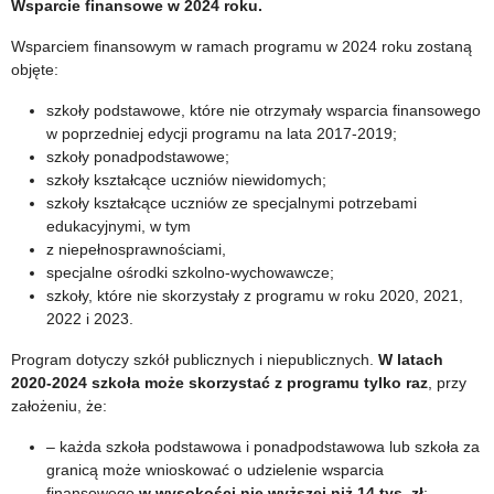
Wsparcie finansowe w 2024 roku.
2024
2024
Wsparciem finansowym w ramach programu w 2024 roku zostaną
–
–
objęte:
rozliczenie
rozliczenie
szkoły podstawowe, które nie otrzymały wsparcia finansowego
w poprzedniej edycji programu na lata 2017-2019;
dotacji
dotacji
szkoły ponadpodstawowe;
szkoły kształcące uczniów niewidomych;
–
–
szkoły kształcące uczniów ze specjalnymi potrzebami
edycja
edycja
edukacyjnymi, w tym
z niepełnosprawnościami,
2024
2023
specjalne ośrodki szkolno-wychowawcze;
szkoły, które nie skorzystały z programu w roku 2020, 2021,
2022 i 2023.
Program dotyczy szkół publicznych i niepublicznych.
W latach
2020-2024 szkoła może skorzystać z programu tylko raz
, przy
założeniu, że:
– każda szkoła podstawowa i ponadpodstawowa lub szkoła za
granicą może wnioskować o udzielenie wsparcia
finansowego
w wysokości nie wyższej niż 14 tys. zł
;