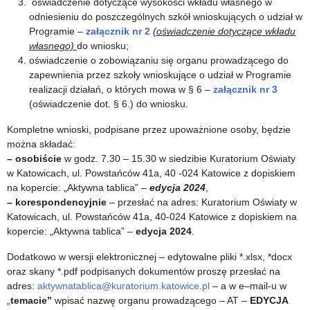
oświadczenie dotyczące wysokości wkładu własnego w
odniesieniu do poszczególnych szkół wnioskujących o udział w
Programie –
załącznik nr 2
(oświadczenie dotyczące wkładu
własnego)
do wniosku;
oświadczenie o zobowiązaniu się organu prowadzącego do
zapewnienia przez szkoły wnioskujące o udział w Programie
realizacji działań, o których mowa w § 6 –
załącznik nr 3
(oświadczenie dot. § 6.) do wniosku.
Kompletne wnioski, podpisane przez upoważnione osoby, będzie
można składać:
– osobiście
w godz. 7.30 – 15.30 w siedzibie Kuratorium Oświaty
w Katowicach, ul. Powstańców 41a, 40 -024 Katowice z dopiskiem
na kopercie: „Aktywna tablica” –
edycja 2024
,
– korespondencyjnie
– przesłać na adres: Kuratorium Oświaty w
Katowicach, ul. Powstańców 41a, 40-024 Katowice z dopiskiem na
kopercie: „Aktywna tablica” –
edycja 2024
.
Dodatkowo w wersji elektronicznej – edytowalne pliki *.xlsx, *docx
oraz skany *.pdf podpisanych dokumentów proszę przesłać na
adres:
aktywnatablica@kuratorium.katowice.pl
– a w e–mail-u w
„
temacie”
wpisać nazwę organu prowadzącego – AT –
EDYCJA