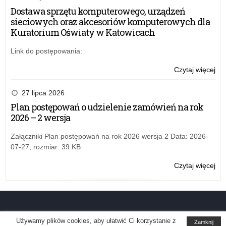
udz
Dostawa sprzętu komputerowego, urządzeń
w
sieciowych oraz akcesoriów komputerowych dla
pr
Kuratorium Oświaty w Katowicach
„A
tab
Link do postępowania:
–
edy
Czytaj więcej
o:
20
Wni
o
27 lipca 2026
udz
Plan postępowań o udzielenie zamówień na rok
w
2026 – 2 wersja
pr
„A
Załączniki Plan postępowań na rok 2026 wersja 2 Data: 2026-
tab
07-27, rozmiar: 39 KB
–
edy
Czytaj więcej
o:
20
Wni
o
udz
w
pr
Używamy plików cookies, aby ułatwić Ci korzystanie z
Zamknij