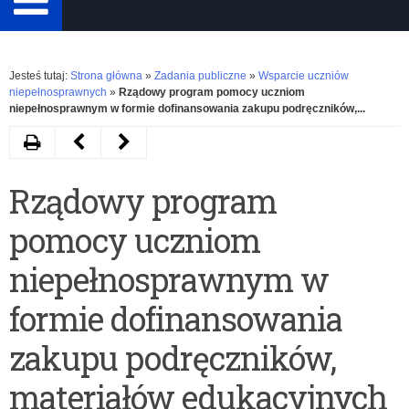
Rozwiń
Jesteś tutaj:
Strona główna
»
Zadania publiczne
»
Wsparcie uczniów
niepełnosprawnych
»
Rządowy program pomocy uczniom
niepełnosprawnym w formie dofinansowania zakupu podręczników,...
Drukuj
Następny
Poprzedni
artykuł
artykuł
Rządowy program
Rządowy
Rozliczenie
pomocy uczniom
program
w
pomocy
2022
niepełnosprawnym w
uczniom
roku
formie dofinansowania
niepełnosprawnym
Rządowego
zakupu podręczników,
w
programu
materiałów edukacyjnych
formie
pomocy