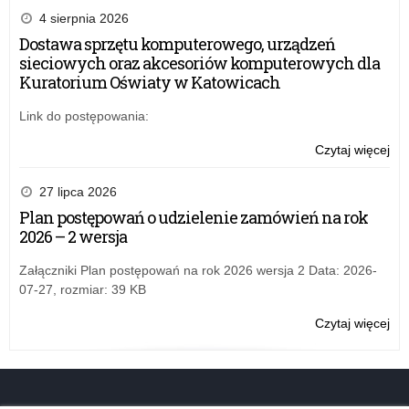
pr
4 sierpnia 2026
po
Dostawa sprzętu komputerowego, urządzeń
uc
sieciowych oraz akcesoriów komputerowych dla
ni
Kuratorium Oświaty w Katowicach
w
for
Link do postępowania:
do
za
Czytaj więcej
o:
pod
Rz
mat
pr
27 lipca 2026
ed
po
Plan postępowań o udzielenie zamówień na rok
i
uc
2026 – 2 wersja
mat
ni
ćw
w
Załączniki Plan postępowań na rok 2026 wersja 2 Data: 2026-
w l
for
07-27, rozmiar: 39 KB
20
do
20
za
Czytaj więcej
o:
–
pod
Rz
wz
mat
pr
Wn
ed
po
do
i
uc