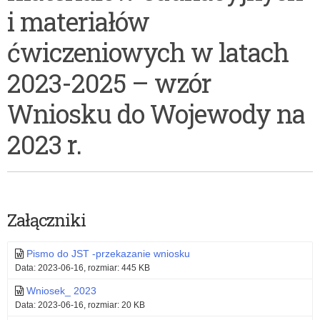
dofinansowania
uczniom
i materiałów
zakupu
niepełnosprawnym
ćwiczeniowych w latach
podręczników,
w
2023-2025 – wzór
materiałów
formie
Wniosku do Wojewody na
edukacyjnych
dofinansowania
i
zakupu
2023 r.
materiałów
podręczników,
ćwiczeniowych
materiałów
w
edukacyjnych
Załączniki
latach
i
2023-
materiałów
Pismo do JST -przekazanie wniosku
Data: 2023-06-16, rozmiar: 445 KB
2025
ćwiczeniowych
Wniosek_ 2023
–
w
Data: 2023-06-16, rozmiar: 20 KB