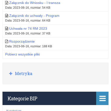
AKTUALIZACJA
latach
Załącznik do Wniosku - I transza
Data: 2023-06-16, rozmiar: 54 KB
Wniosku
2020-
Załącznik do uchwały - Program
do
2022
Data: 2023-06-16, rozmiar: 64 KB
Wojewody
Uchwała nr 74 RM 2023
Data: 2023-06-16, rozmiar: 37 KB
na
Rozporządzenie
2023
Data: 2023-06-16, rozmiar: 188 KB
r
Pobierz wszystkie pliki
R
Metryka
o
z
w
i
ń
Kategorie BIP
Kuratorium