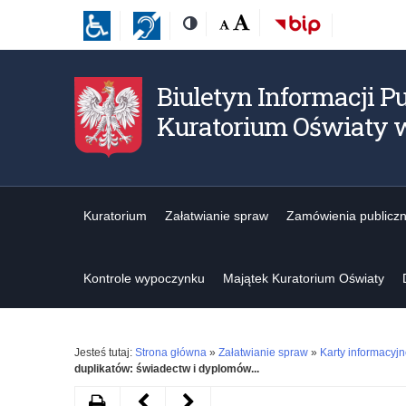
Przejdź
Przejdź
Dostępność
Rozmiar
Domyślna
Wielka
Kontrast
do
do
czcionki:
treśći
nawigacji
Biuletyn Informacji Pu
Kuratorium Oświaty 
Kuratorium
Załatwianie spraw
Zamówienia publicz
Kontrole wypoczynku
Majątek Kuratorium Oświaty
Jesteś tutaj:
Strona główna
»
Załatwianie spraw
»
Karty informacyj
duplikatów: świadectw i dyplomów...
Drukuj
Następny
Poprzedni