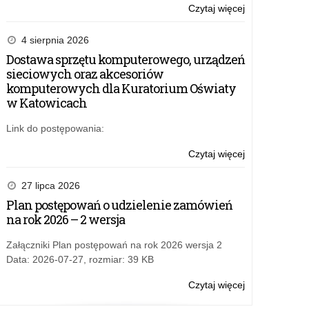
Czytaj więcej
o:
Karta
informacyjna
4 sierpnia 2026
nr
Dostawa sprzętu komputerowego, urządzeń
5
sieciowych oraz akcesoriów
–
komputerowych dla Kuratorium Oświaty
wydawanie
w Katowicach
duplikatów:
świadectw
Link do postępowania:
i
dyplomów
Czytaj więcej
o:
państwowych,
Karta
świadectw
informacyjna
27 lipca 2026
robotnika
nr
Plan postępowań o udzielenie zamówień
wykwalifikowa
5
na rok 2026 – 2 wersja
i
–
dyplomów
wydawanie
Załączniki Plan postępowań na rok 2026 wersja 2
mistrza.
duplikatów:
Data: 2026-07-27, rozmiar: 39 KB
świadectw
i
Czytaj więcej
o:
dyplomów
Karta