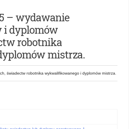
 5 – wydawanie
w i dyplomów
tw robotnika
dyplomów mistrza.
h, świadectw robotnika wykwalifikowanego i dyplomów mistrza.
likatu-swiadectwa-lub-dyplomu-panstwowego-1