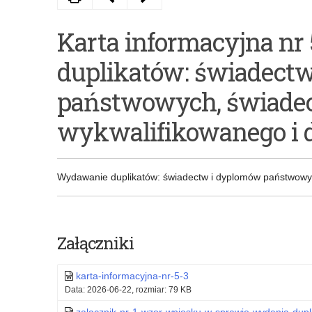
artykuł
artykuł
Karta informacyjna nr
Karta
Karta
duplikatów: świadect
informacyjna
informacyjna
nr
nr
państwowych, świadec
4b
5a
wykwalifikowanego i 
–
–
Uwierzytelnienie
wydawanie
Wydawanie duplikatów: świadectw i dyplomów państwowyc
dokumentów
zaświadczeń
przeznaczonych do
o
obrotu
uczęszczaniu
Załączniki
prawnego
do szkoły/zaświadczeń
karta-informacyjna-nr-5-3
z zagranicą
w
Data: 2026-06-22, rozmiar: 79 KB
sprawie.
zalacznik-nr-1-wzor-wniosku-w-sprawie-wydania-dup