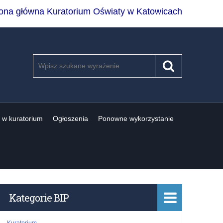
rona główna Kuratorium Oświaty w Katowicach
Szukaj
Pole
Szukaj
wymagane.
Wpisz
minimum
3
znaki.
 w kuratorium
Ogłoszenia
Ponowne wykorzystanie
Kategorie BIP
Kuratorium