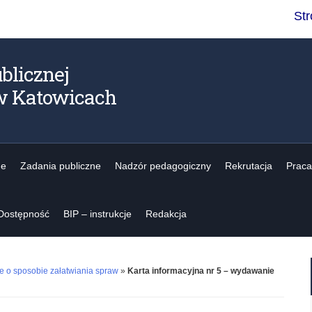
St
blicznej
w Katowicach
ne
Zadania publiczne
Nadzór pedagogiczny
Rekrutacja
Praca
Dostępność
BIP – instrukcje
Redakcja
ne o sposobie załatwiania spraw
»
Karta informacyjna nr 5 – wydawanie